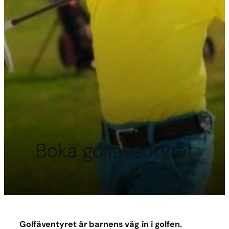
Boka golfäventyret
Golfäventyret är barnens väg in i golfen.