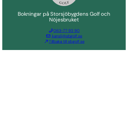
Bokningar på Storsjöbygdens Golf och
Nöjesbruket
063-77 93 90
kansli@sbgolf.se
Tillbaka till sbgolf.se
© Storsjöbygdens Golf &
Golfpress™
Bokningar på Storsjöbygdens Golf &
Nöjesbruket
063-77 93 90
kansli@sbgolf.se
Villkor & Integritetspolicy (GDPR)
Tillbaka till sbgolf.se